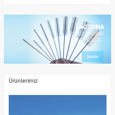
LACTONA
Arayüz Fırçaları
Lactona'da en kaliteli diş ürünü çeşitleri 
sipaişlerinize hazır!
İncele
Ürünlerimiz