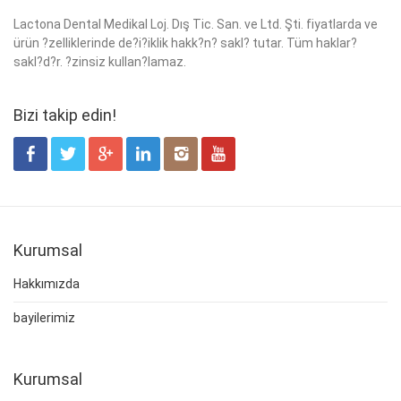
Lactona Dental Medikal Loj. Dış Tic. San. ve Ltd. Şti. fiyatlarda ve
ürün ?zelliklerinde de?i?iklik hakk?n? sakl? tutar. Tüm haklar?
sakl?d?r. ?zinsiz kullan?lamaz.
Bizi takip edin!
Kurumsal
Hakkımızda
bayilerimiz
Kurumsal